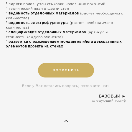
° пироги полов: узлы стыковки напольных покрытий
° технический план отделки стен
° ведомость отделочных материалов
(расчет необходимого
количества)
° ведомость электрофурнитуры
(расчет необходимого
количества)
°
спецификация отделочных материалов
(артикул и
стоимость каждого элемента)
° развертки с размещением молдингов и/или декоративных
элементов проекта на стенах
ПОЗВОНИТЬ
Если у Вас остались вопросы, позвоните нам.
БАЗОВЫЙ
►
следующий тариф