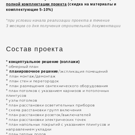
полной комплектации проекта
(скидка на материалы и
комплектующие 5-10%)
*при условии начала реализации проекта в течение
3 месяцев со дня получения строительной документации
Состав проекта
°
концептуальное решение (коллажи)
° обмерный план
°
планировочное решение
/экспликация помещений
°
план монтаж/демонтаж
°
план стен и перегородок
°
план размещения сантехнического оборудования
° план потолков с указанием карнизов и потолочных
плинтусов
° узлы потолков
° план расстановки осветительных приборов
° схема расстановки групп включения
° план расстановки розеток/выключателей
° план расстановки электрических точек
° план напольных покрытий с указанием плинтусов и
направлением укладки
° план теплых полов